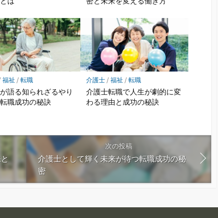
密とは
密と未来を変える働き方
/
福祉
/
転職
介護士
/
福祉
/
転職
士が語る知られざるやり
介護士転職で人生が劇的に変
と転職成功の秘訣
わる理由と成功の秘訣
次の投稿
訣と
介護士として輝く未来が待つ転職成功の秘
密