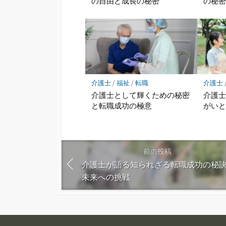
の自由と成長の秘密
の秘
介護士
/
福祉
/
転職
介護士
介護士として輝くための秘密
介護
と転職成功の極意
がい
前の投稿
介護士が語る知られざる転職成功の秘
未来への挑戦