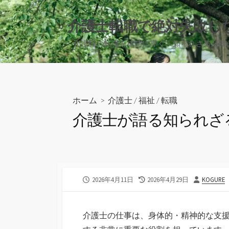
コ
ン
介護士転職で絶対失敗し
テ
介護職の転職を成功に導く、知られざる必勝
ン
ツ
へ
ス
キ
ホーム
>
介護士
/
福祉
/
転職
ッ
介護士が語る知られざ
プ
公
最
投
2026年4月11日
2026年4月29日
KOGURE
開
終
稿
日
更
者
新
介護士の仕事は、身体的・精神的な支
日