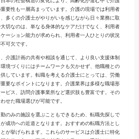
。
日本の社会構造の変化により、高齢化が進む中で介護
の重要性も一層高まっています。介護の現場では利用者
り、多くの介護士がやりがいを感じながら日々業務に取
で大切なのは、単なる身体的なケアだけでなく、利用者
ニケーション能力が求められ、利用者一人ひとりの状況
が不可欠です。
り、介護計画の共有や相談を通じて、より良い支援体制
な環境づくりにはチームワークも欠かせず、他職種との
提供しています。転職を考える介護士にとっては、労働
が重要なポイントになります。介護業界は多様な職場形
サービス、訪問介護事業所など選択肢も豊富です。その
合わせた職場選びが可能です。
日勤のみの施設を選ぶこともできるため、転職先探しで
とが成功への近道となります。おすすめの転職方法とし
ことが挙げられます。これらのサービスは介護士に特化