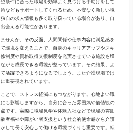
希望条件に合った職場を効率よく見つける手助けをして
対策などもサポートしてくれるため、不安なく新しい職
や独自の求人情報も多く取り扱っている場合があり、自
に出会える可能性があります。
りませんが、その反面、人間関係や仕事内容に満足感を
って環境を変えることで、自身のキャリアアップやスキ
研修制度や資格取得支援制度を充実させている施設も増
けながら成長できる環境が整っています。その結果、よ
して活躍できるようになるでしょう。また介護現場では
常に重要視されています。
ることで、ストレス軽減にもつながります。心地よい職
上にも影響しますから、自分に合った雰囲気や価値観の
い点です。実際に職場見学や体験入社などで現場の雰囲
高齢者福祉や障がい者支援という社会的使命感から介護
活かして長く安心して働ける環境づくりも重要です。転