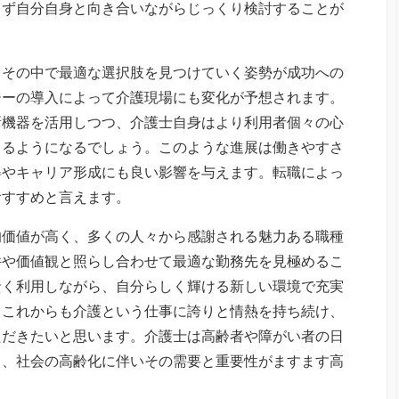
らず自分自身と向き合いながらじっくり検討することが
、その中で最適な選択肢を見つけていく姿勢が成功への
ジーの導入によって介護現場にも変化が予想されます。
新機器を活用しつつ、介護士自身はより利用者個々の心
きるようになるでしょう。このような進展は働きやすさ
得やキャリア形成にも良い影響を与えます。転職によっ
おすすめと言えます。
的価値が高く、多くの人々から感謝される魅力ある職種
件や価値観と照らし合わせて最適な勤務先を見極めるこ
賢く利用しながら、自分らしく輝ける新しい環境で充実
。これからも介護という仕事に誇りと情熱を持ち続け、
ただきたいと思います。介護士は高齢者や障がい者の日
り、社会の高齢化に伴いその需要と重要性がますます高