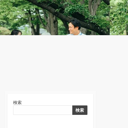
検
索
切
り
替
え
検索
検索