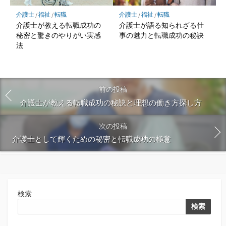
介護士
/
福祉
/
転職
介護士
/
福祉
/
転職
介護士が教える転職成功の
介護士が語る知られざる仕
秘密と驚きのやりがい実感
事の魅力と転職成功の秘訣
法
前の投稿
介護士が教える転職成功の秘訣と理想の働き方探し方
次の投稿
介護士として輝くための秘密と転職成功の極意
検索
検索