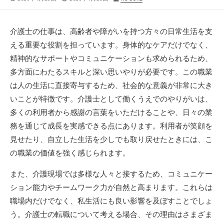
開
終
稿
日
更
者
新
介護士の仕事は、高齢者や障がいを持つ方々の日常生活を支
日
える重要な役割を担っています。
身体的なケアだけでなく、
精神的なサポートやコミュニケーションも求められるため、
多方面にわたるスキルと深い思いやりが必要です。この職業
は人の生活に直接寄与するため、社会的な意義が非常に大き
いことが特徴です。介護士として働くうえでのやりがいは、
多くの利用者から感謝の言葉をいただけることや、日々の業
務を通じて成長を実感できる点にあります。利用者が笑顔を
見せたり、自立した生活を少しでも取り戻せたときには、こ
の職業の価値を強く感じられます。
また、介護現場では多様な人々と接するため、コミュニケー
ション能力やチームワーク力が自然と高まります。これらは
職場内だけでなく、私生活にも良い影響を及ぼすことでしょ
う。介護士の転職について考える場合、その理由はさまざま