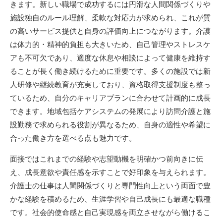
きます。新しい職場で成功するには円滑な人間関係づくりや
施設独自のルール理解、柔軟な対応力が求められ、これが質
の高いサービス提供と自身の評価向上につながります。介護
は体力的・精神的負担も大きいため、自己管理やストレスケ
アも不可欠であり、適度な休息や相談によって健康を維持す
ることが長く働き続けるために重要です。多くの施設では新
人研修や継続教育が充実しており、資格取得支援制度も整っ
ているため、自分のキャリアプランに合わせて計画的に成長
できます。地域包括ケアシステムの発展により訪問介護と施
設勤務で求められる役割が異なるため、自身の適性や希望に
合った働き方を選べる点も魅力です。
面接ではこれまでの経験や志望動機を明確かつ前向きに伝
え、成長意欲や責任感を示すことで好印象を与えられます。
介護士の仕事は人間関係づくりと専門性向上という両面で豊
かな経験を積めるため、生涯学習や自己成長にも最適な職種
です。社会的使命感と自己実現感を両立させながら働けるこ