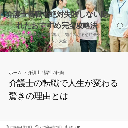
コ
ン
介護士転職で絶対失敗しない隠
テ
れたおすすめ完全攻略法
ン
検
ツ
索
介護職の転職を成功に導く、知られざる必勝テク
へ
切
ニック大全
り
ス
替
キ
え
ッ
プ
ホーム
>
介護士
/
福祉
/
転職
介護士の転職で人生が変わる
驚きの理由とは
公
最
投
2026年4月23日
2026年4月29日
KOGURE